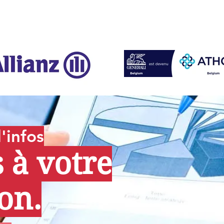
'infos
à votre
on.