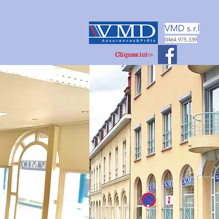
V
MD s.r.l
0464.975.339
Cliquez ici->