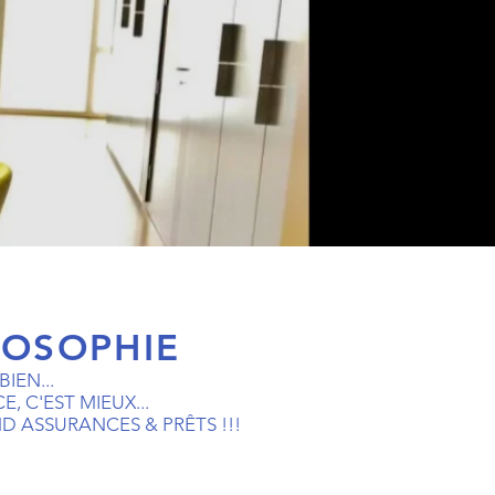
LOSOPHIE
IEN...
, C'EST MIEUX...
MD ASSURANCES & PRÊTS !!!